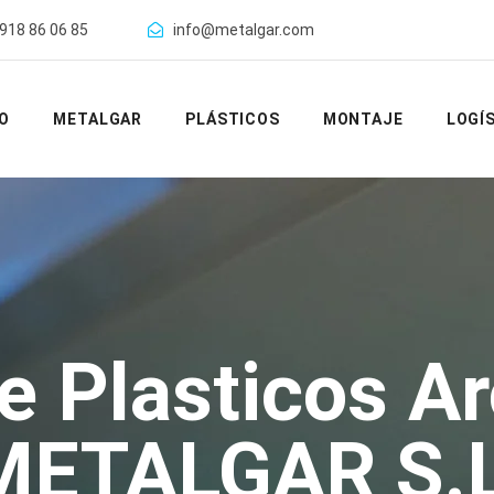
918 86 06 85
info@metalgar.com
IO
METALGAR
PLÁSTICOS
MONTAJE
LOGÍ
e Plasticos Ar
METALGAR S.L